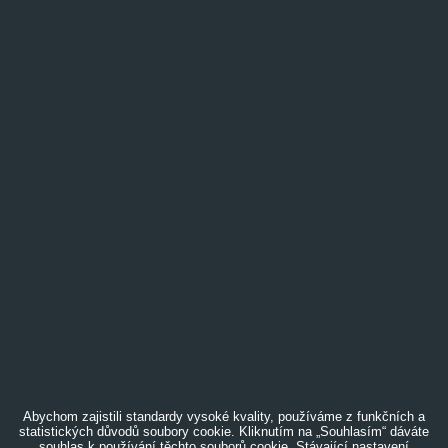
Abychom zajistili standardy vysoké kvality, používáme z funkčních a
statistických důvodů soubory cookie. Kliknutím na „Souhlasím“ dáváte
souhlas k používání těchto souborů cookie. Stávající nastavení