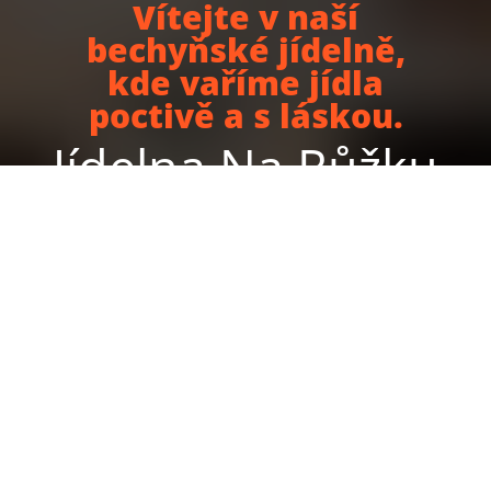
Vítejte v naší
bechyňské jídelně,
kde vaříme jídla
poctivě a s láskou.
Jídelna Na Růžku
Bechyně
Je nám líto, máme zavřeno. Znovu máme otevřeno od 09:30
do 14:00