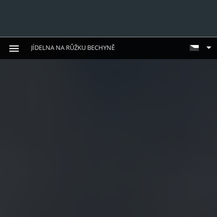
JÍDELNA NA RŮŽKU BECHYNĚ